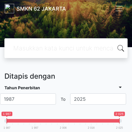
SMKN 62 JAKARTA
Ditapis dengan
Tahun Penerbitan
To
1 987
2 025
1 987
1 997
2 006
2 016
2 025